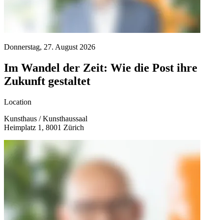
Donnerstag, 27. August 2026
F
E
Im Wandel der Zeit: Wie die Post ihre
Zukunft gestaltet
Location
L
Kunsthaus / Kunsthaussaal
H
Heimplatz 1, 8001 Zürich
R
V
Ü