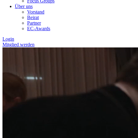
Focus Groups
Über uns
Vorstand
Beirat
Partner
EC-Awards
Login
Mitglied werden