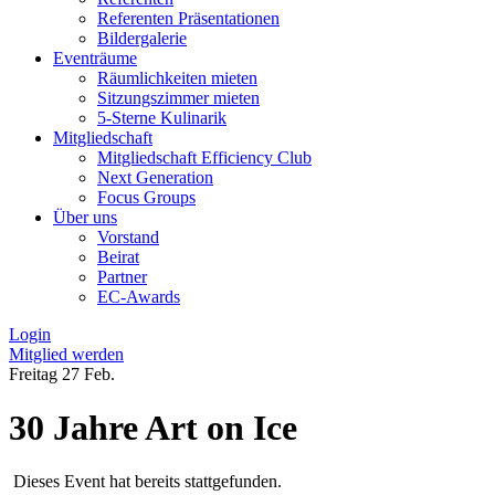
Referenten Präsentationen
Bildergalerie
Eventräume
Räumlichkeiten mieten
Sitzungszimmer mieten
5-Sterne Kulinarik
Mitgliedschaft
Mitgliedschaft Efficiency Club
Next Generation
Focus Groups
Über uns
Vorstand
Beirat
Partner
EC-Awards
Login
Mitglied werden
Freitag
27
Feb.
30 Jahre Art on Ice
Dieses Event hat bereits stattgefunden.