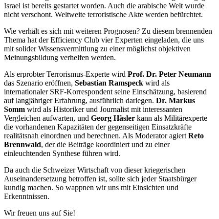
Israel ist bereits gestartet worden. Auch die arabische Welt wurde
nicht verschont. Weltweite terroristische Akte werden befürchtet.
Wie verhält es sich mit weiteren Prognosen? Zu diesem brennenden
Thema hat der Efficiency Club vier Experten eingeladen, die uns
mit solider Wissensvermittlung zu einer möglichst objektiven
Meinungsbildung verhelfen werden.
Als erprobter Terrorismus-Experte wird
Prof. Dr. Peter Neumann
das Szenario eröffnen,
Sebastian Ramspeck
wird als
internationaler SRF-Korrespondent seine Einschätzung, basierend
auf langjähriger Erfahrung, ausführlich darlegen.
Dr. Markus
Somm
wird als Historiker und Journalist mit interessanten
Vergleichen aufwarten, und
Georg Häsler
kann als Militärexperte
die vorhandenen Kapazitäten der gegenseitigen Einsatzkräfte
realitätsnah einordnen und berechnen. Als Moderator agiert
Reto
Brennwald
, der die Beiträge koordiniert und zu einer
einleuchtenden Synthese führen wird.
Da auch die Schweizer Wirtschaft von dieser kriegerischen
Auseinandersetzung betroffen ist, sollte sich jeder Staatsbürger
kundig machen. So wappnen wir uns mit Einsichten und
Erkenntnissen.
Wir freuen uns auf Sie!