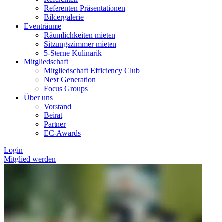
Referenten Präsentationen
Bildergalerie
Eventräume
Räumlichkeiten mieten
Sitzungszimmer mieten
5-Sterne Kulinarik
Mitgliedschaft
Mitgliedschaft Efficiency Club
Next Generation
Focus Groups
Über uns
Vorstand
Beirat
Partner
EC-Awards
Login
Mitglied werden