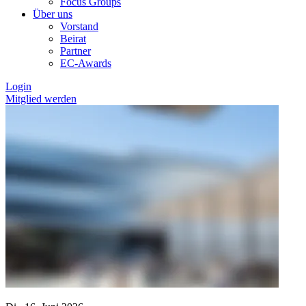
Focus Groups
Über uns
Vorstand
Beirat
Partner
EC-Awards
Login
Mitglied werden