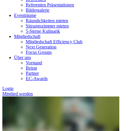
Referenten Präsentationen
Bildergalerie
Eventräume
Räumlichkeiten mieten
Sitzungszimmer mieten
5-Sterne Kulinarik
Mitgliedschaft
Mitgliedschaft Efficiency Club
Next Generation
Focus Groups
Über uns
Vorstand
Beirat
Partner
EC-Awards
Login
Mitglied werden