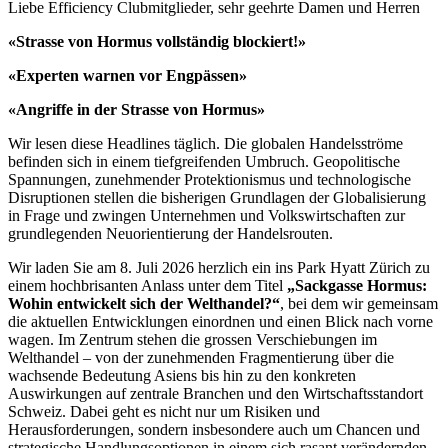
Liebe Efficiency Clubmitglieder, sehr geehrte Damen und Herren
«Strasse von Hormus vollständig blockiert!»
«Experten warnen vor Engpässen»
«Angriffe in der Strasse von Hormus»
Wir lesen diese Headlines täglich. Die globalen Handelsströme
befinden sich in einem tiefgreifenden Umbruch. Geopolitische
Spannungen, zunehmender Protektionismus und technologische
Disruptionen stellen die bisherigen Grundlagen der Globalisierung
in Frage und zwingen Unternehmen und Volkswirtschaften zur
grundlegenden Neuorientierung der Handelsrouten.
Wir laden Sie am 8. Juli 2026 herzlich ein ins Park Hyatt Zürich zu
einem hochbrisanten Anlass unter dem Titel
„Sackgasse Hormus:
Wohin entwickelt sich der Welthandel?“
, bei dem wir gemeinsam
die aktuellen Entwicklungen einordnen und einen Blick nach vorne
wagen. Im Zentrum stehen die grossen Verschiebungen im
Welthandel – von der zunehmenden Fragmentierung über die
wachsende Bedeutung Asiens bis hin zu den konkreten
Auswirkungen auf zentrale Branchen und den Wirtschaftsstandort
Schweiz. Dabei geht es nicht nur um Risiken und
Herausforderungen, sondern insbesondere auch um Chancen und
strategische Handlungsoptionen in einem sich rasant verändernden