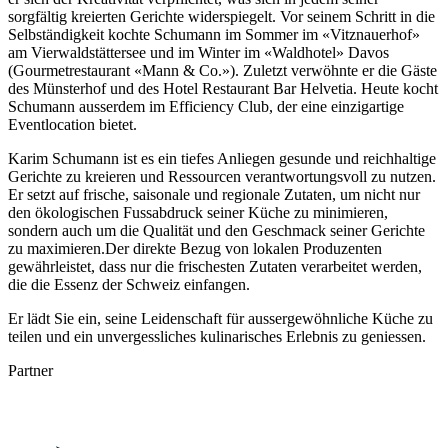
sorgfältig kreierten Gerichte widerspiegelt. Vor seinem Schritt in die
Selbständigkeit kochte Schumann im Sommer im «Vitznauerhof»
am Vierwaldstättersee und im Winter im «Waldhotel» Davos
(Gourmetrestaurant «Mann & Co.»). Zuletzt verwöhnte er die Gäste
des Münsterhof und des Hotel Restaurant Bar Helvetia. Heute kocht
Schumann ausserdem im Efficiency Club, der eine einzigartige
Eventlocation bietet.
Karim Schumann ist es ein tiefes Anliegen gesunde und reichhaltige
Gerichte zu kreieren und Ressourcen verantwortungsvoll zu nutzen.
Er setzt auf frische, saisonale und regionale Zutaten, um nicht nur
den ökologischen Fussabdruck seiner Küche zu minimieren,
sondern auch um die Qualität und den Geschmack seiner Gerichte
zu maximieren.Der direkte Bezug von lokalen Produzenten
gewährleistet, dass nur die frischesten Zutaten verarbeitet werden,
die die Essenz der Schweiz einfangen.
​Er lädt Sie ein, seine Leidenschaft für aussergewöhnliche Küche zu
teilen und ein unvergessliches kulinarisches Erlebnis zu geniessen.
Partner